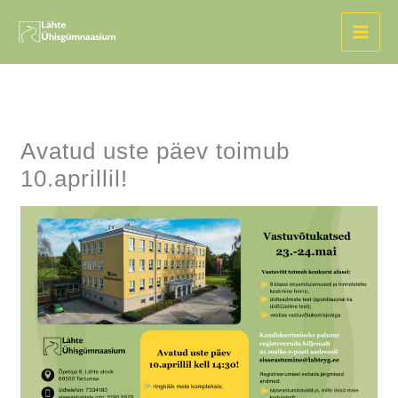
Skip
to
content
Avatud uste päev toimub
10.aprillil!