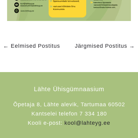
←
Eelmised Postitus
Järgmised Postitus
→
Lähte Ühisgümnaasium
Õpetaja 8, Lähte alevik, Tartumaa 60502
Kantselei telefon 7 334 180
Kooli e-post:
kool@lahteyg.ee