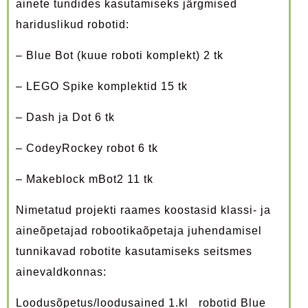
ainete tundides kasutamiseks järgmised
hariduslikud robotid:
– Blue Bot (kuue roboti komplekt) 2 tk
– LEGO Spike komplektid 15 tk
– Dash ja Dot 6 tk
– CodeyRockey robot 6 tk
– Makeblock mBot2 11 tk
Nimetatud projekti raames koostasid klassi- ja
aineõpetajad robootikaõpetaja juhendamisel
tunnikavad robotite kasutamiseks seitsmes
ainevaldkonnas:
Loodusõpetus/loodusained 1.kl robotid Blue