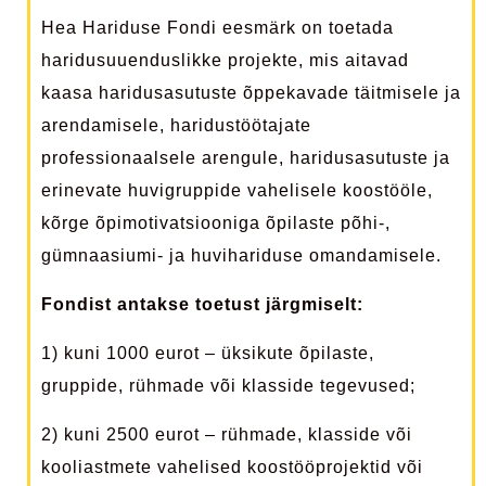
Hea Hariduse Fondi eesmärk on toetada
haridusuuenduslikke projekte, mis aitavad
kaasa haridusasutuste õppekavade täitmisele ja
arendamisele, haridustöötajate
professionaalsele arengule, haridusasutuste ja
erinevate huvigruppide vahelisele koostööle,
kõrge õpimotivatsiooniga õpilaste põhi-,
gümnaasiumi- ja huvihariduse omandamisele.
Fondist antakse toetust järgmiselt:
1) kuni 1000 eurot – üksikute õpilaste,
gruppide, rühmade või klasside tegevused;
2) kuni 2500 eurot – rühmade, klasside või
kooliastmete vahelised koostööprojektid või