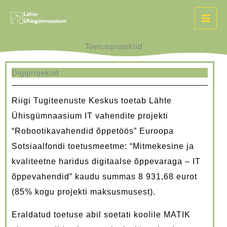
Skip
to
content
Toetusprojektid
Digiprojektid
Riigi Tugiteenuste Keskus toetab Lähte
Ühisgümnaasium IT vahendite projekti
“Robootikavahendid õppetöös” Euroopa
Sotsiaalfondi toetusmeetme: “Mitmekesine ja
kvaliteetne haridus digitaalse õppevaraga – IT
õppevahendid” kaudu summas 8 931,68 eurot
(85% kogu projekti maksusmusest).
Eraldatud toetuse abil soetati koolile MATIK