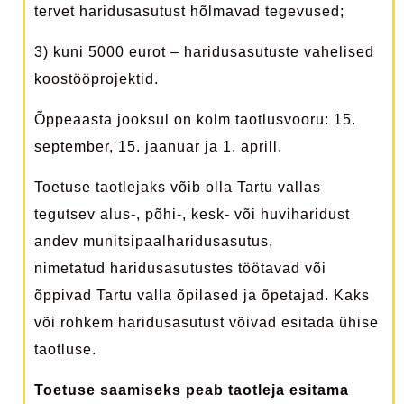
tervet haridusasutust hõlmavad tegevused;
3) kuni 5000 eurot – haridusasutuste vahelised
koostööprojektid.
Õppeaasta jooksul on kolm taotlusvooru: 15.
september, 15. jaanuar ja 1. aprill.
Toetuse taotlejaks võib olla Tartu vallas
tegutsev alus-, põhi-, kesk- või huviharidust
andev munitsipaalharidusasutus,
nimetatud haridusasutustes töötavad või
õppivad Tartu valla õpilased ja õpetajad. Kaks
või rohkem haridusasutust võivad esitada ühise
taotluse.
Toetuse saamiseks peab taotleja esitama