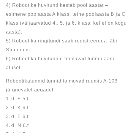
4) Robootika huvitund kestab pool aastat –
esimene poolaasta A klass, teine poolaasta B ja C
klass (väljaarvatud 4., 5. ja 6. klass, kellel on kogu
aasta).
5) Robootika ringitundi saab registreeruda läbi
Stuudiumi.
6) Robootika huvitunnid toimuvad tunniplaani
alusel.
Robootikatunnid tunnid toimuvad ruumis A-103
järgnevatel aegadel:
1.kl E 5.t
2.kl K 6.t
3.kl E 6.t
4.kl N 6.t