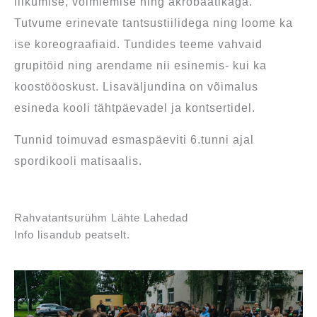
liikumise, võimlemise ning akrobaatikaga.
Tutvume erinevate tantsustiilidega ning loome ka
ise koreograafiaid. Tundides teeme vahvaid
grupitöid ning arendame nii esinemis- kui ka
koostööoskust. Lisaväljundina on võimalus
esineda kooli tähtpäevadel ja kontsertidel.
Tunnid toimuvad esmaspäeviti 6.tunni ajal
spordikooli matisaalis.
Rahvatantsurühm Lähte Lahedad
Info lisandub peatselt.