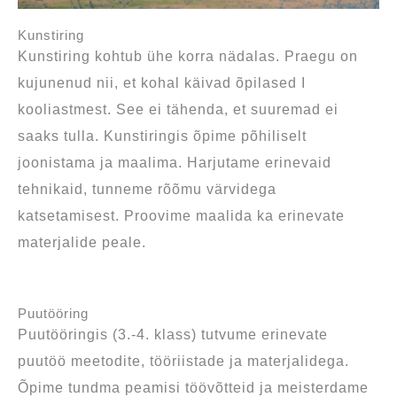
Kunstiring
Kunstiring kohtub ühe korra nädalas. Praegu on
kujunenud nii, et kohal käivad õpilased I
kooliastmest. See ei tähenda, et suuremad ei
saaks tulla. Kunstiringis õpime põhiliselt
joonistama ja maalima. Harjutame erinevaid
tehnikaid, tunneme rõõmu värvidega
katsetamisest. Proovime maalida ka erinevate
materjalide peale.
Puutööring
Puutööringis (3.-4. klass) tutvume erinevate
puutöö meetodite, tööriistade ja materjalidega.
Õpime tundma peamisi töövõtteid ja meisterdame