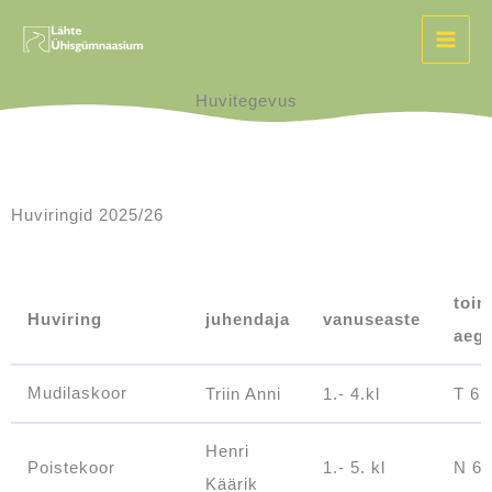
Skip
to
content
Huvitegevus
Huviringid 2025/26
toi
Huviring
juhendaja
vanuseaste
aeg
Huviring
juhendaja
vanuseaste
toi
Mudilaskoor
Triin Anni
1.- 4.kl
T 6.t
aeg
Henri
Poistekoor
1.- 5. kl
N 6.
Käärik