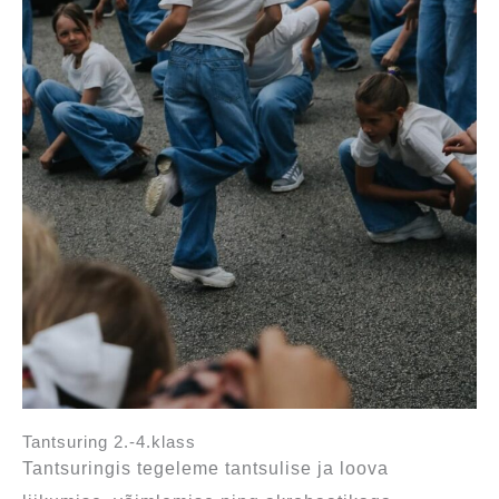
Tantsuring 2.-4.klass
Tantsuringis tegeleme tantsulise ja loova