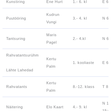
Kunstiring
Ene Hurt
1.- 6. kl
E 6.-
Kudrun
Puutööring
3.- 4. kl
N 6.
Vungi
Maris
Tantsuring
2.- 4.kl
N 6.
Pagel
Rahvatantsurühm
Kertu
1. kooliaste
E 6.t
Palm
Lähte Lahedad
Kertu
Rahvatants
8.-12. klass
T 8.-
Palm
N 15
Näitering
Elo Kaart
4.- 9. kl
15:4