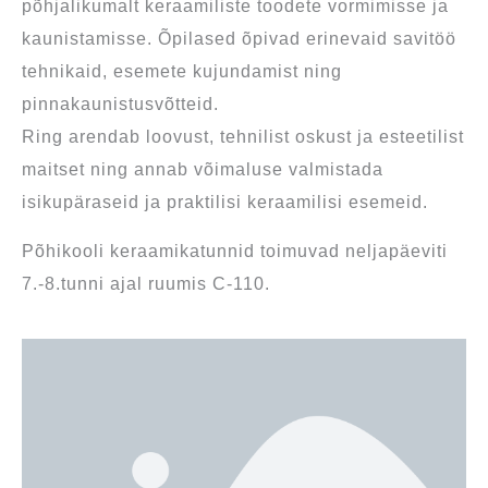
põhjalikumalt keraamiliste toodete vormimisse ja
kaunistamisse. Õpilased õpivad erinevaid savitöö
tehnikaid, esemete kujundamist ning
pinnakaunistusvõtteid.
Ring arendab loovust, tehnilist oskust ja esteetilist
maitset ning annab võimaluse valmistada
isikupäraseid ja praktilisi keraamilisi esemeid.
Põhikooli keraamikatunnid toimuvad neljapäeviti
7.-8.tunni ajal ruumis C-110.