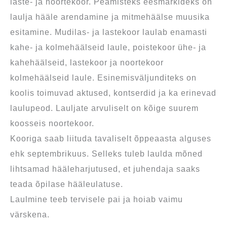
laste- ja noortekoor. Peamisteks eesmärkideks on
laulja hääle arendamine ja mitmehäälse muusika
esitamine. Mudilas- ja lastekoor laulab enamasti
kahe- ja kolmehäälseid laule, poistekoor ühe- ja
kahehäälseid, lastekoor ja noortekoor
kolmehäälseid laule. Esinemisväljunditeks on
koolis toimuvad aktused, kontserdid ja ka erinevad
laulupeod. Lauljate arvuliselt on kõige suurem
koosseis noortekoor.
Kooriga saab liituda tavaliselt õppeaasta alguses
ehk septembrikuus. Selleks tuleb laulda mõned
lihtsamad hääleharjutused, et juhendaja saaks
teada õpilase hääleulatuse.
Laulmine teeb tervisele pai ja hoiab vaimu
värskena.