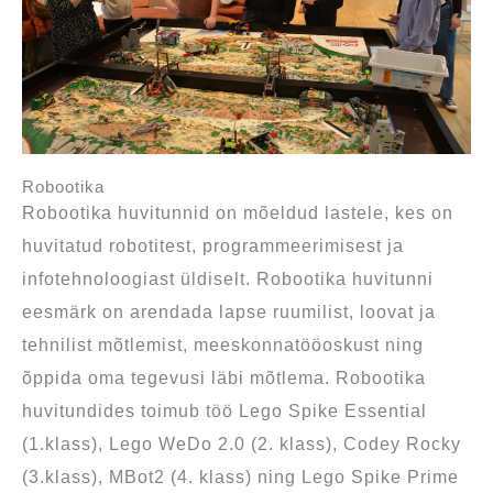
Robootika
Robootika huvitunnid on mõeldud lastele, kes on
huvitatud robotitest, programmeerimisest ja
infotehnoloogiast üldiselt. Robootika huvitunni
eesmärk on arendada lapse ruumilist, loovat ja
tehnilist mõtlemist, meeskonnatööoskust ning
õppida oma tegevusi läbi mõtlema. Robootika
huvitundides toimub töö Lego Spike Essential
(1.klass), Lego WeDo 2.0 (2. klass), Codey Rocky
(3.klass), MBot2 (4. klass) ning Lego Spike Prime