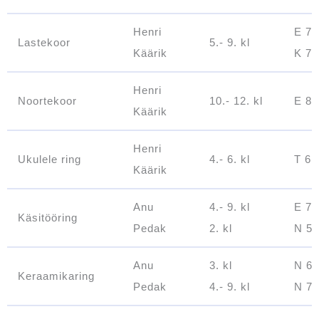
Henri
E 7.t
Lastekoor
5.- 9. kl
Käärik
K 7.t
Henri
Noortekoor
10.- 12. kl
E 8.t
Käärik
Henri
Ukulele ring
4.- 6. kl
T 6.t
Käärik
Anu
4.- 9. kl
E 7.-
Käsitööring
Pedak
2. kl
N 5.
Anu
3. kl
N 6.
Keraamikaring
Pedak
4.- 9. kl
N 7.-