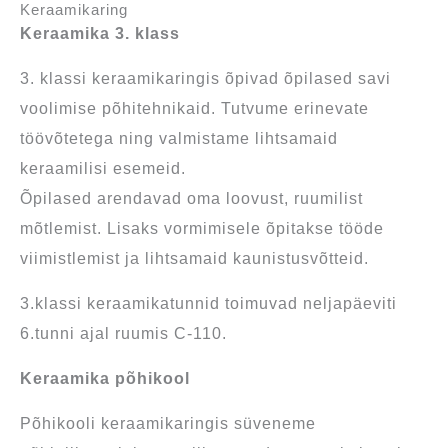
Keraamikaring
Keraamika 3. klass
3. klassi keraamikaringis õpivad õpilased savi
voolimise põhitehnikaid. Tutvume erinevate
töövõtetega ning valmistame lihtsamaid
keraamilisi esemeid.
Õpilased arendavad oma loovust, ruumilist
mõtlemist. Lisaks vormimisele õpitakse tööde
viimistlemist ja lihtsamaid kaunistusvõtteid.
3.klassi keraamikatunnid toimuvad neljapäeviti
6.tunni ajal ruumis C-110.
Keraamika põhikool
Põhikooli keraamikaringis süveneme