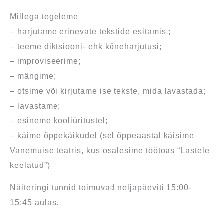
Millega tegeleme
– harjutame erinevate tekstide esitamist;
– teeme diktsiooni- ehk kõneharjutusi;
– improviseerime;
– mängime;
– otsime või kirjutame ise tekste, mida lavastada;
– lavastame;
– esineme kooliüritustel;
– käime õppekäikudel (sel õppeaastal käisime
Vanemuise teatris, kus osalesime töötoas “Lastele
keelatud”)
Näiteringi tunnid toimuvad neljapäeviti 15:00-
15:45 aulas.