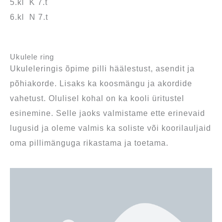
5.kl K 7.t
6.kl N 7.t
Ukulele ring
Ukuleleringis õpime pilli häälestust, asendit ja
põhiakorde. Lisaks ka koosmängu ja akordide
vahetust. Olulisel kohal on ka kooli üritustel
esinemine. Selle jaoks valmistame ette erinevaid
lugusid ja oleme valmis ka soliste või koorilauljaid
oma pillimänguga rikastama ja toetama.