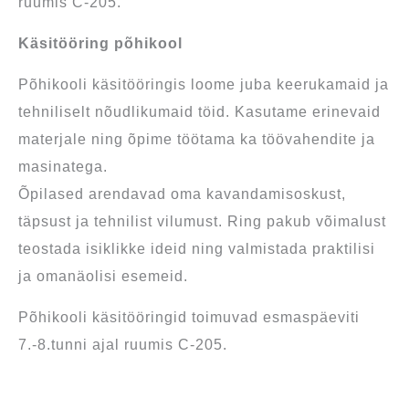
ruumis C-205.
Käsitööring põhikool
Põhikooli käsitööringis loome juba keerukamaid ja
tehniliselt nõudlikumaid töid. Kasutame erinevaid
materjale ning õpime töötama ka töövahendite ja
masinatega.
Õpilased arendavad oma kavandamisoskust,
täpsust ja tehnilist vilumust. Ring pakub võimalust
teostada isiklikke ideid ning valmistada praktilisi
ja omanäolisi esemeid.
Põhikooli käsitööringid toimuvad esmaspäeviti
7.-8.tunni ajal ruumis C-205.