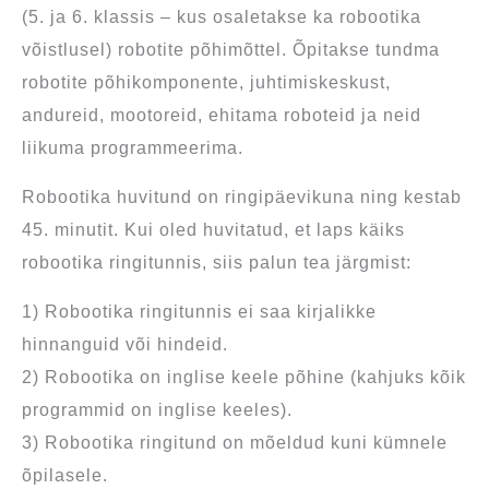
(5. ja 6. klassis – kus osaletakse ka robootika
võistlusel) robotite põhimõttel. Õpitakse tundma
robotite põhikomponente, juhtimiskeskust,
andureid, mootoreid, ehitama roboteid ja neid
liikuma programmeerima.
Robootika huvitund on ringipäevikuna ning kestab
45. minutit. Kui oled huvitatud, et laps käiks
robootika ringitunnis, siis palun tea järgmist:
1) Robootika ringitunnis ei saa kirjalikke
hinnanguid või hindeid.
2) Robootika on inglise keele põhine (kahjuks kõik
programmid on inglise keeles).
3) Robootika ringitund on mõeldud kuni kümnele
õpilasele.