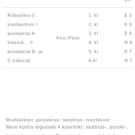
Robootika (I
1. kl
E 5.t
kooliastmes I
2. kl
K 6.t
poolaastal A-
3. kl
E 6.t
Kirsi Pesti
klassid﹐ II
4. kl
N 6.
poolaastal B- ja
5. kl
K 7.t
C-klassid)
6.kl
N 7.
Mudilaskoor, poistekoor, lastekoor, noortekoor
Meie koolis tegutseb 4 kooriliiki: mudilas-, poiste-,