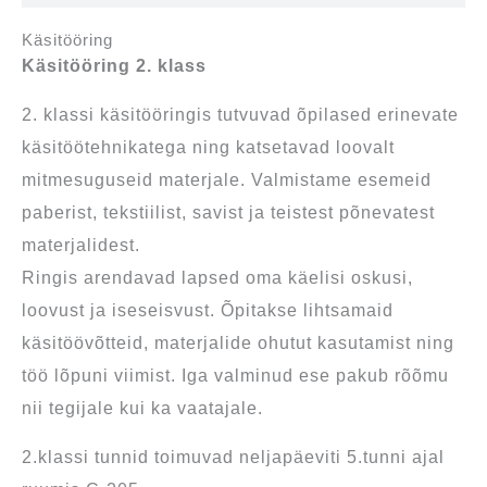
Käsitööring
Käsitööring 2. klass
2. klassi käsitööringis tutvuvad õpilased erinevate
käsitöötehnikatega ning katsetavad loovalt
mitmesuguseid materjale. Valmistame esemeid
paberist, tekstiilist, savist ja teistest põnevatest
materjalidest.
Ringis arendavad lapsed oma käelisi oskusi,
loovust ja iseseisvust. Õpitakse lihtsamaid
käsitöövõtteid, materjalide ohutut kasutamist ning
töö lõpuni viimist. Iga valminud ese pakub rõõmu
nii tegijale kui ka vaatajale.
2.klassi tunnid toimuvad neljapäeviti 5.tunni ajal